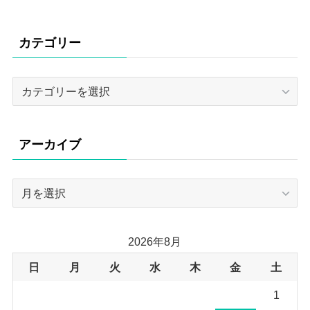
カテゴリー
カ
テ
ゴ
リ
アーカイブ
ー
ア
ー
カ
イ
2026年8月
ブ
日
月
火
水
木
金
土
1