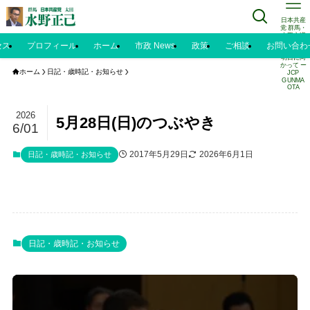
日本共産
党 群馬・
太田市議
水野正己
セス
プロフィール
ホーム
市政 News
政策
ご相談
お問い合わ
のブログ |
明日に向
かって ー
ホーム
日記・歳時記・お知らせ
JCP
GUNMA
OTA
2026
5月28日(日)のつぶやき
6/01
2017年5月29日
2026年6月1日
日記・歳時記・お知らせ
日記・歳時記・お知らせ