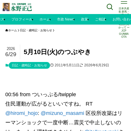
日本共産
党 群馬・
太田市議
水野正己
セス
プロフィール
ホーム
市政 News
政策
ご相談
お問い合わ
のブログ |
明日に向
かって ー
ホーム
日記・歳時記・お知らせ
JCP
GUNMA
OTA
2026
5月10日(火)のつぶやき
6/29
2011年5月11日
2026年6月29日
日記・歳時記・お知らせ
00:56
from ついっぷる/twipple
住民運動が広がるといいですね。 RT
@hiromi_hojo
:
@mizuno_masami
区役所改築はリ
ーマンショックで一度中断…震災で中止しないの