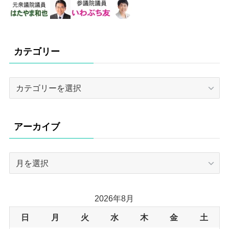
カテゴリー
カ
テ
ゴ
リ
アーカイブ
ー
ア
ー
カ
イ
2026年8月
ブ
日
月
火
水
木
金
土