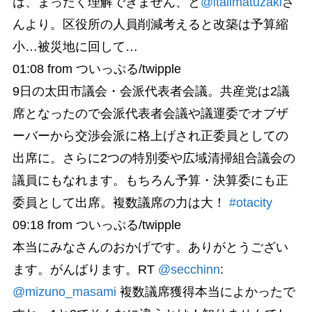
は、まったく理解できません、と
@itallmatuzaki
さ
んより。区役所の人員削減考えると改築は予算縮
小…被災地に回して…
01:08
from ついっぷる/twipple
9日の太田市議会・会派代表者会議。共産党は2議
席となったので会派代表者会議や議運委でオブザ
ーバーから交渉会派に格上げされ正委員としての
出席に。さらに2つの特別委や広域清掃組合議会の
議員にもなれます。もちろん予算・決算委にも正
委員として出席。複数議席の力は大！
#otacity
09:18
from ついっぷる/twipple
本当にみなさんのおかげです。ありがとうござい
ます。がんばります。RT
@secchinn
:
@mizuno_masami
複数議席獲得本当によかったで