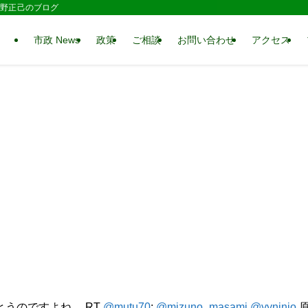
 水野正己のブログ
市政 News
政策
ご相談
お問い合わせ
アクセス
うのですよね。 RT
@mutu70
:
@mizuno_masami
@yyninjo