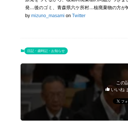
発…後のゴミ、青森県六ケ所村…核廃棄物の方が怖い
by
mizuno_masami
on
Twitter
日記・歳時記・お知らせ
この
いいね 