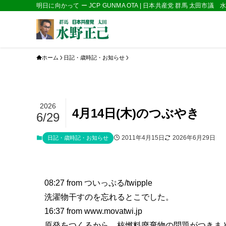
明日に向かって ー JCP GUNMA OTA | 日本共産党 群馬 太田市議
ホーム
日記・歳時記・お知らせ
2026
4月14日(木)のつぶやき
6/29
2011年4月15日
2026年6月29日
日記・歳時記・お知らせ
08:27
from ついっぷる/twipple
洗濯物干すのを忘れるとこでした。
16:37
from www.movatwi.jp
原発をつくるから、核燃料廃棄物の問題がつきまと