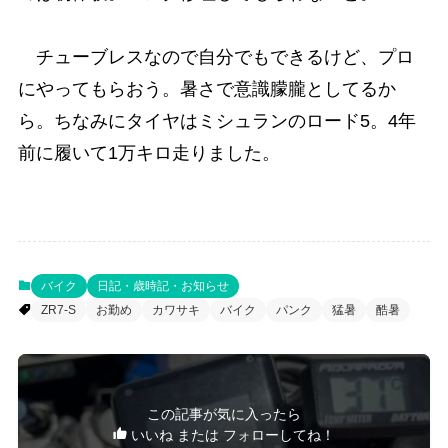
チューブレスなので自分でもできるけど、プロ
にやってもらおう。暑さで意識朦朧としてるか
ら。ちなみにタイヤはミシュランのロード5。4年
前に履いて1万キロ走りました。
バイク
日記・歳時記・お知らせ
ZR7-S
お勤め
カワサキ
バイク
パンク
猛暑
酷暑
この記事が気に入ったら
いいね または フォローしてね！