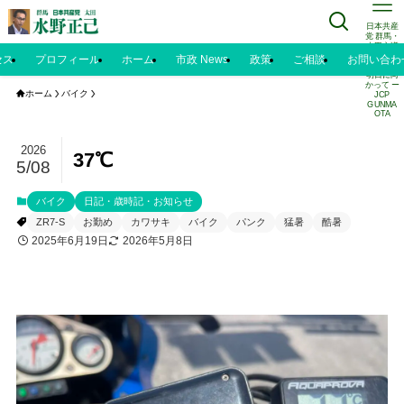
日本共産
党 群馬・
太田市議
水野正己
セス
プロフィール
ホーム
市政 News
政策
ご相談
お問い合わ
のブログ |
明日に向
かって ー
ホーム
バイク
JCP
GUNMA
OTA
2026
37℃
5/08
バイク
日記・歳時記・お知らせ
ZR7-S
お勤め
カワサキ
バイク
パンク
猛暑
酷暑
2025年6月19日
2026年5月8日