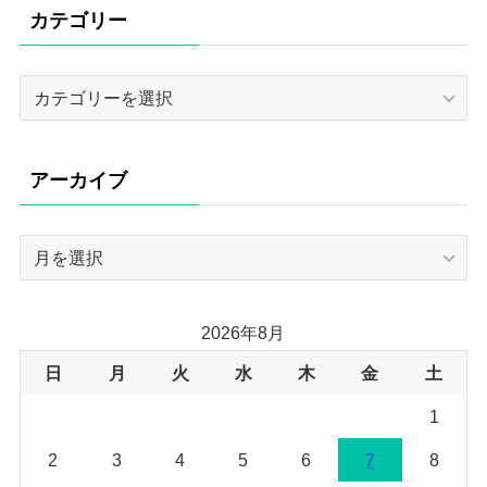
カテゴリー
カ
テ
ゴ
リ
アーカイブ
ー
ア
ー
カ
イ
2026年8月
ブ
日
月
火
水
木
金
土
1
2
3
4
5
6
7
8