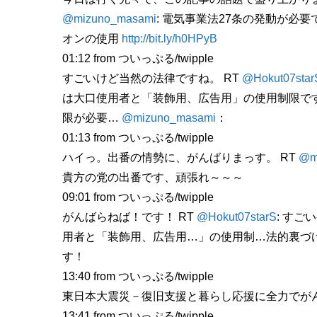
@mizuno_masami
: 電気事業法27条の発動が必
オンの使用
http://bit.ly/h0HPyB
01:12
from ついっぷる/twipple
すごいけど当然の法律ですね。 RT
@Hokut07star
は大口使用者と「装飾用、広告用」の使用制限で
限が必要…
@mizuno_masami
：
01:13
from ついっぷる/twipple
ハイっ。出番の情勢に、がんばりまっす。 RT
@m
貴方の党の出番です、頑張れ～～～
09:01
from ついっぷる/twipple
がんばらねば！です！ RT
@Hokut07starS
: すご
用者と「装飾用、広告用…」の使用制…法的裏づ
す！
13:40
from ついっぷる/twipple
東日本大震災－復旧支援と暮らし応援に全力でが
13:41
from ついっぷる/twipple