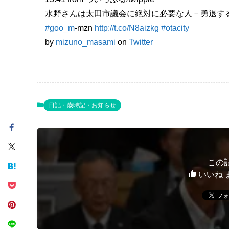
水野さんは太田市議会に絶対に必要な人－勇退す
#goo_m
-mzn
http://t.co/N8aizkg
#otacity
by
mizuno_masami
on
Twitter
日記・歳時記・お知らせ
この
いいね 