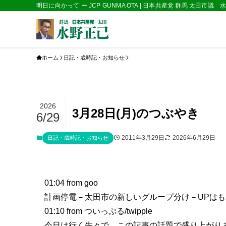
明日に向かって ー JCP GUNMA OTA | 日本共産党 群馬 太田市議
ホーム
日記・歳時記・お知らせ
2026
3月28日(月)のつぶやき
6/29
2011年3月29日
2026年6月29日
日記・歳時記・お知らせ
01:04
from goo
計画停電－太田市の新しいグループ分け－UPは
01:10
from ついっぷる/twipple
今日は行く先々で、この記事の話題で盛り上がりま