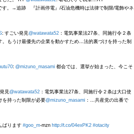
要です。→追跡 『計画停電』/石油危機時は法律で制限/電飾やネ
S
: すごい発見
@watawata52
：電気事業法27条、同施行令２条
す。もうけ最優先の企業を動かすため…法的裏づけを持った制
utu70
:
@mizuno_masami
都会では、選挙が始まった、今こそ
い発見
@watawata52
：電気事業法27条、同施行令２条は大口使
けを持った制限が必要
@mizuno_masami
：…共産党の出番で
んばります
#goo_m
-mzn
http://t.co/04exPK2
#otacity