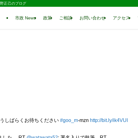
 水野正己のブログ
市政 News
政策
ご相談
お問い合わせ
アクセス
もうしばらくお待ちください
#goo_m
-mzn
http://bit.ly/ik4VUI
した。 RT
@watawata52
: 署名入りで執筆…RT