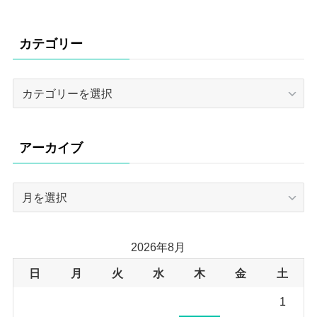
カテゴリー
カ
テ
ゴ
リ
アーカイブ
ー
ア
ー
カ
イ
2026年8月
ブ
日
月
火
水
木
金
土
1