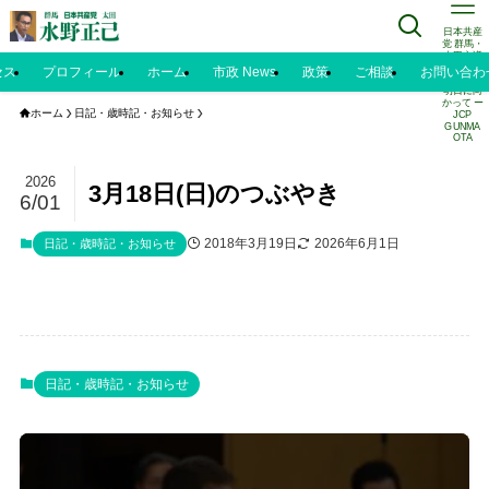
日本共産
党 群馬・
太田市議
水野正己
セス
プロフィール
ホーム
市政 News
政策
ご相談
お問い合わ
のブログ |
明日に向
かって ー
ホーム
日記・歳時記・お知らせ
JCP
GUNMA
OTA
2026
3月18日(日)のつぶやき
6/01
2018年3月19日
2026年6月1日
日記・歳時記・お知らせ
日記・歳時記・お知らせ