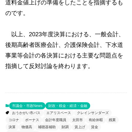
道料金値上げの準備をしたことを指摘するも
のです。
以上、2023年度決算における、一般会計、
後期高齢者医療会計、介護保険会計、下水道
事業等会計の各決算における主要な問題点を
指摘して反対討論を終わります。
市議会・市政News
財政・税金・経済・金融
おうかがい市バス
エアリスベース
クレインサンダーズ
コロナ
ボーナス
会計年度職員
太田市
有給休暇
残業
決算
物価高
補聴器補助
財調
賃上げ
賃金