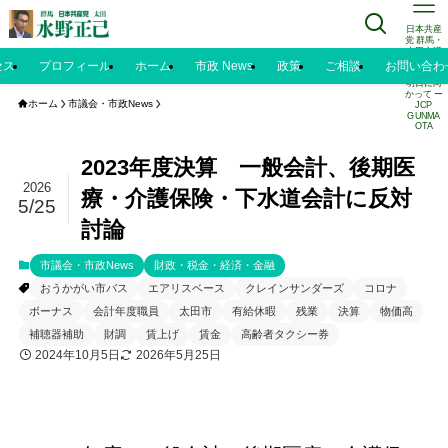
日本共産
党 群馬・
太田市議
水野正己
セス
プロフィール
ホーム
市政 News
政策
ご相談
お問い合わ
のブログ |
明日に向
かって ー
ホーム
市議会・市政News
JCP
GUNMA
OTA
2023年度決算 一般会計、後期医
2026
療・介護保険・下水道会計に反対
5/25
討論
市議会・市政News
財政・税金・経済・金融
おうかがい市バス
エアリスベース
クレインサンダーズ
コロナ
ボーナス
会計年度職員
太田市
有給休暇
残業
決算
物価高
補聴器補助
財調
賃上げ
賃金
高齢者タクシー券
2024年10月5日
2026年5月25日