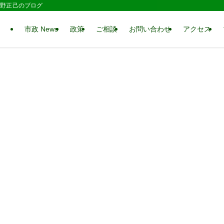
 水野正己のブログ
市政 News
政策
ご相談
お問い合わせ
アクセス