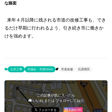
な路面
来年４月以降に残される市道の改修工事も、でき
るだけ早期に行われるよう、引き続き市に働きか
けを強めます。
公共工事
市議会・市政News
市道改修
石原西区
この記事が気に入ったら
いいね または フォローしてね！
Follow Me