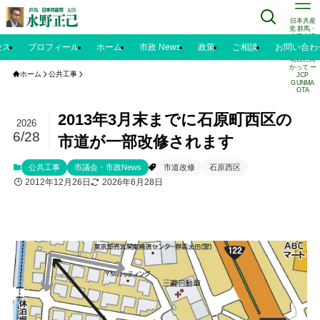
日本共産
党 群馬・
太田市議
水野正己
セス
プロフィール
ホーム
市政 News
政策
ご相談
お問い合わ
のブログ |
明日に向
かって ー
ホーム
公共工事
JCP
GUNMA
OTA
2013年3月末までに石原町西区の
2026
6/28
市道が一部改修されます
公共工事
市議会・市政News
市道改修
石原西区
2012年12月26日
2026年6月28日