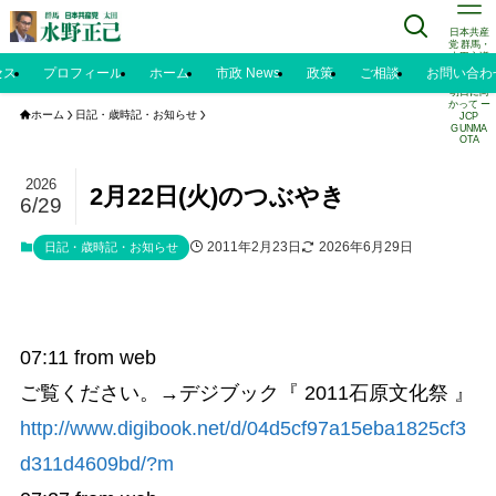
日本共産
党 群馬・
太田市議
水野正己
セス
プロフィール
ホーム
市政 News
政策
ご相談
お問い合わ
のブログ |
明日に向
かって ー
ホーム
日記・歳時記・お知らせ
JCP
GUNMA
OTA
2026
2月22日(火)のつぶやき
6/29
2011年2月23日
2026年6月29日
日記・歳時記・お知らせ
07:11
from web
ご覧ください。→デジブック『 2011石原文化祭 』
http://www.digibook.net/d/04d5cf97a15eba1825cf3
d311d4609bd/?m