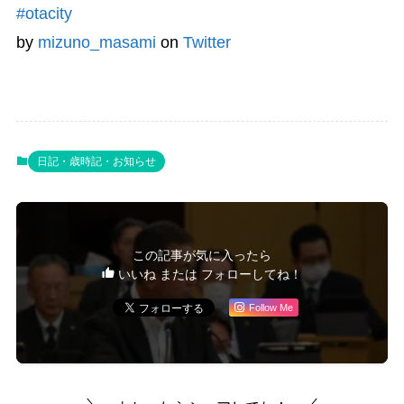
#otacity
by
mizuno_masami
on
Twitter
日記・歳時記・お知らせ
この記事が気に入ったら
いいね または フォローしてね！
Follow Me