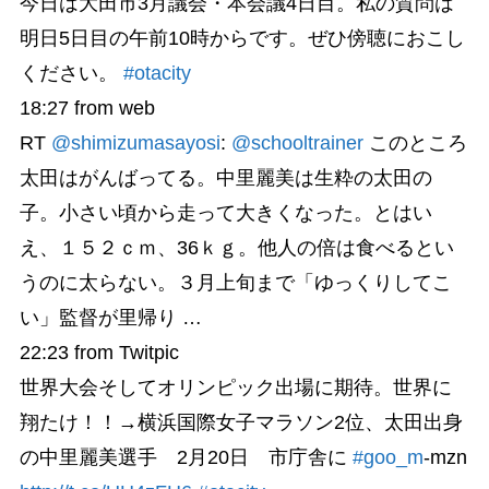
今日は大田市3月議会・本会議4日目。私の質問は
明日5日目の午前10時からです。ぜひ傍聴におこし
ください。
#otacity
18:27
from web
RT
@shimizumasayosi
:
@schooltrainer
このところ
太田はがんばってる。中里麗美は生粋の太田の
子。小さい頃から走って大きくなった。とはい
え、１５２ｃｍ、36ｋｇ。他人の倍は食べるとい
うのに太らない。３月上旬まで「ゆっくりしてこ
い」監督が里帰り …
22:23
from Twitpic
世界大会そしてオリンピック出場に期待。世界に
翔たけ！！→横浜国際女子マラソン2位、太田出身
の中里麗美選手 2月20日 市庁舎に
#goo_m
-mzn