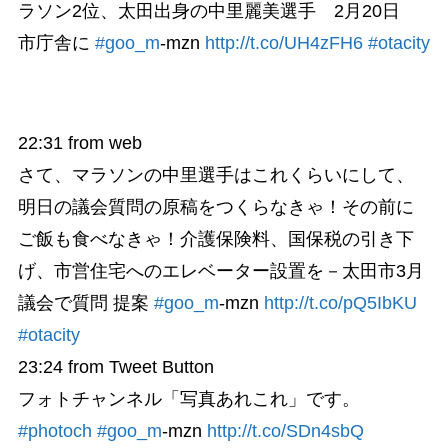
ラソン2位、太田出身の中里麗美選手 2月20日
市庁舎に
#goo_m
-mzn
http://t.co/UH4zFH6
#otacity
22:31
from web
さて、マラソンの中里選手はこれくらいにして、
明日の議会質問の原稿をつくらなきゃ！その前に
ご飯も食べなきゃ！介護保険料、国保税の引き下
げ、市営住宅へのエレベーター設置を－太田市3月
議会で質問 提案
#goo_m
-mzn
http://t.co/pQ5IbKU
#otacity
23:24
from Tweet Button
フォトチャンネル「写真あれこれ」です。
#photoch
#goo_m
-mzn
http://t.co/SDn4sbQ