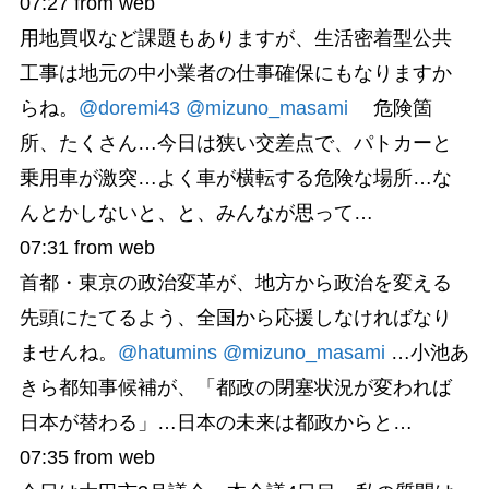
07:27
from web
用地買収など課題もありますが、生活密着型公共
工事は地元の中小業者の仕事確保にもなりますか
らね。
@doremi43
@mizuno_masami
危険箇
所、たくさん…今日は狭い交差点で、パトカーと
乗用車が激突…よく車が横転する危険な場所…な
んとかしないと、と、みんなが思って…
07:31
from web
首都・東京の政治変革が、地方から政治を変える
先頭にたてるよう、全国から応援しなければなり
ませんね。
@hatumins
@mizuno_masami
…小池あ
きら都知事候補が、「都政の閉塞状況が変われば
日本が替わる」…日本の未来は都政からと…
07:35
from web