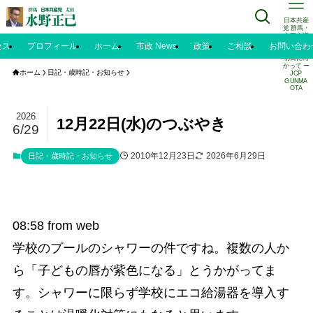
日本共産
党 群馬・
太田市議
水野正己
セス
プロフィール
ホーム
市政 News
政策
ご相談
お問い合わ
のブログ |
明日に向
かって ー
ホーム
日記・歳時記・お知らせ
JCP
GUNMA
OTA
2026
12月22日(水)のつぶやき
6/29
2010年12月23日
2026年6月29日
日記・歳時記・お知らせ
08:58
from web
学校のプールのシャワーの件ですね。複数の人か
ら「子どもの唇が紫色になる」とうかがってま
す。シャワーに限らず学校にエコ給湯器を導入す