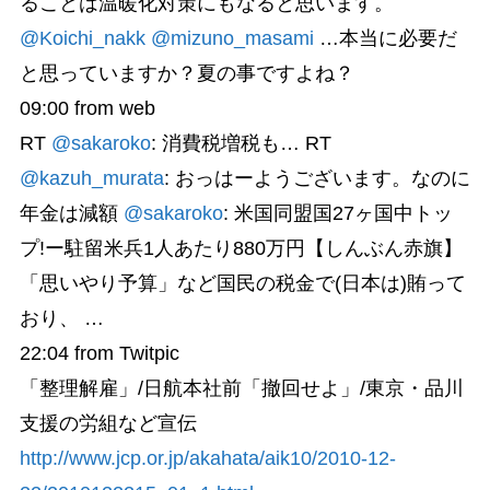
ることは温暖化対策にもなると思います。
@Koichi_nakk
@mizuno_masami
…本当に必要だ
と思っていますか？夏の事ですよね？
09:00
from web
RT
@sakaroko
: 消費税増税も… RT
@kazuh_murata
: おっはーようございます。なのに
年金は減額
@sakaroko
: 米国同盟国27ヶ国中トッ
プ!ー駐留米兵1人あたり880万円【しんぶん赤旗】
「思いやり予算」など国民の税金で(日本は)賄って
おり、 …
22:04
from Twitpic
「整理解雇」/日航本社前「撤回せよ」/東京・品川
支援の労組など宣伝
http://www.jcp.or.jp/akahata/aik10/2010-12-