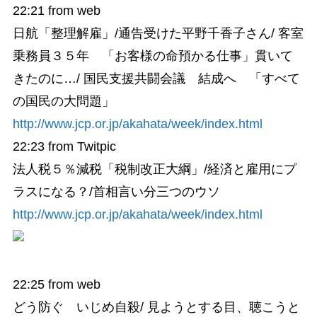
22:21
from web
日航「整理解雇」/通告受けた平野千香子さん/ 客室
乗務員３５年 「お客様の命預かる仕事」貫いて
きたのに…/ 国民支援共闘会議 結成へ 「すべて
の国民の大問題」
http://www.jcp.or.jp/akahata/week/index.html
22:23
from Twitpic
法人税５％減税「税制改正大綱」/経済と雇用にプ
ラスになる？/首相言い分三つのウソ
http://www.jcp.or.jp/akahata/week/index.html
22:25
from web
どう防ぐ いじめ自殺/ 見ようとする目、聴こうと