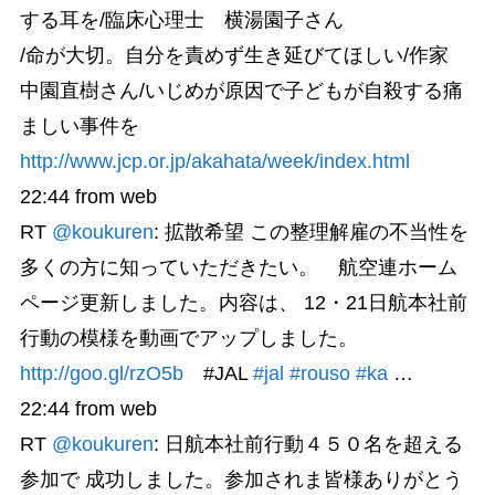
する耳を/臨床心理士 横湯園子さん
/命が大切。自分を責めず生き延びてほしい/作家
中園直樹さん/いじめが原因で子どもが自殺する痛
ましい事件を
http://www.jcp.or.jp/akahata/week/index.html
22:44
from web
RT
@koukuren
: 拡散希望 この整理解雇の不当性を
多くの方に知っていただきたい。 航空連ホーム
ページ更新しました。内容は、 12・21日航本社前
行動の模様を動画でアップしました。
http://goo.gl/rzO5b
#JAL
#jal
#rouso
#ka
…
22:44
from web
RT
@koukuren
: 日航本社前行動４５０名を超える
参加で 成功しました。参加されま皆様ありがとう