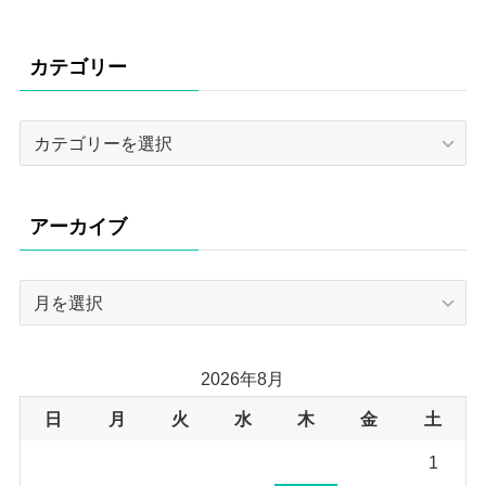
カテゴリー
カ
テ
ゴ
リ
アーカイブ
ー
ア
ー
カ
イ
2026年8月
ブ
日
月
火
水
木
金
土
1