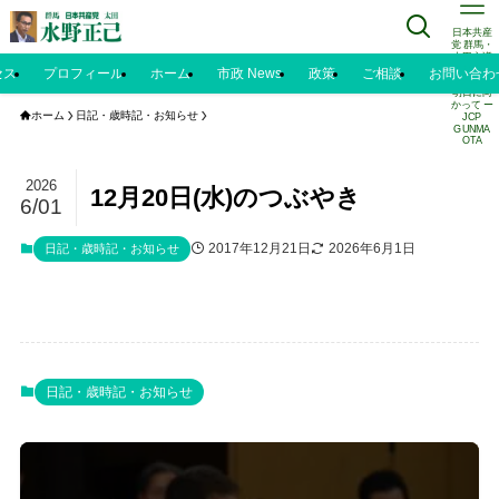
日本共産
党 群馬・
太田市議
水野正己
セス
プロフィール
ホーム
市政 News
政策
ご相談
お問い合わ
のブログ |
明日に向
かって ー
ホーム
日記・歳時記・お知らせ
JCP
GUNMA
OTA
2026
12月20日(水)のつぶやき
6/01
2017年12月21日
2026年6月1日
日記・歳時記・お知らせ
日記・歳時記・お知らせ