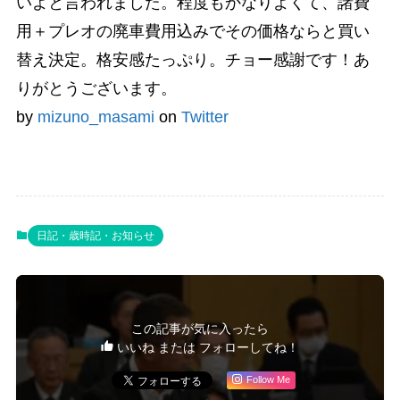
いよと言われました。程度もかなりよくて、諸費
用＋プレオの廃車費用込みでその価格ならと買い
替え決定。格安感たっぷり。チョー感謝です！あ
りがとうございます。
by
mizuno_masami
on
Twitter
日記・歳時記・お知らせ
この記事が気に入ったら
いいね または フォローしてね！
Follow Me