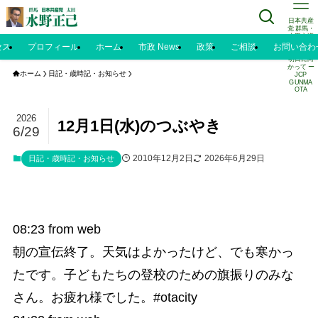
日本共産
党 群馬・
太田市議
水野正己
セス
プロフィール
ホーム
市政 News
政策
ご相談
お問い合わ
のブログ |
明日に向
かって ー
ホーム
日記・歳時記・お知らせ
JCP
GUNMA
OTA
2026
12月1日(水)のつぶやき
6/29
2010年12月2日
2026年6月29日
日記・歳時記・お知らせ
08:23
from web
朝の宣伝終了。天気はよかったけど、でも寒かっ
たです。子どもたちの登校のための旗振りのみな
さん。お疲れ様でした。#otacity