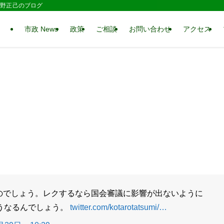
 水野正己のブログ
市政 News
政策
ご相談
お問い合わせ
アクセス
ものでしょう。レクするなら国会審議に影響が出ないように
うなるんでしょう。
twitter.com/kotarotatsumi/…