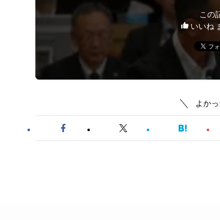
この
いいね 
よかっ