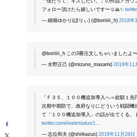
「僕だって、キスしたい。」の作品アカウ
フォロー頂けたら嬉しいですー☺️🙏✨
twitt
— 細堀ゆかり(ぼりぃ) (@boriiiii_h)
2018年1
@boriiiii_h この3冊注文しちゃいましたよ〜 
— 水野正己 (@mizuno_masami)
2018年11月
「Ｆ３５、１００機追加導入へ＝総額１兆
次期中期防で、政府なりにどういう戦闘機
て「１００機追加導入」の話が出てくる。
twitter.com/i/web/status/1…
— 志位和夫 (@shiikazuo)
2018年11月28日 –