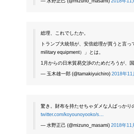
— 水野正己 (@mizuno_masami)
2018年11月
総理、これでしたか。
トランプ大統領が、安倍総理が買うと言っていた「
military equipment）」とは。
1月からの日米貿易交渉のためだろうが、
— 玉木雄一郎 (@tamakiyuichiro)
2018年11月
驚き。財布を持たせちゃダメな人ばっかり
twitter.com/koyounoyooko/s…
— 水野正己 (@mizuno_masami)
2018年11月