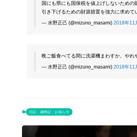
国にも県にも国保税を値上げしないための
引き下げるための財源措置を強力に求めて
— 水野正己 (@mizuno_masami)
2018年11月
晩ご飯食べてる間に洗濯機まわすか。やれやれ
— 水野正己 (@mizuno_masami)
2018年11月
日記・歳時記・お知らせ