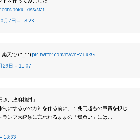
ントを作ってみました！
er.com/boku_kiss/stat…
0月7日 – 18:23
楽天で (^_^*)
pic.twitter.com/hwvnPauukG
29日 – 11:07
円超、政府検討」
体制にするかの方針を作る前に、１兆円超もの巨費を投じ
トランプ大統領に言われるままの「爆買い」には…
 18:33