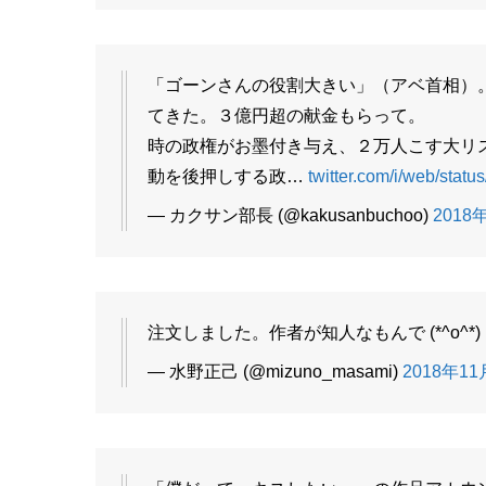
「ゴーンさんの役割大きい」（アベ首相）
てきた。３億円超の献金もらって。
時の政権がお墨付き与え、２万人こす大リ
動を後押しする政…
twitter.com/i/web/statu
— カクサン部長 (@kakusanbuchoo)
2018年
注文しました。作者が知人なもんで (*^o^*)
— 水野正己 (@mizuno_masami)
2018年11月