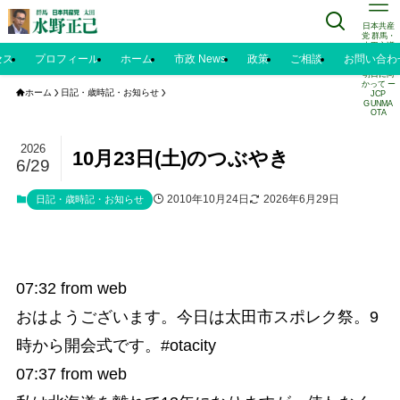
日本共産
党 群馬・
太田市議
水野正己
セス
プロフィール
ホーム
市政 News
政策
ご相談
お問い合わ
のブログ |
明日に向
かって ー
ホーム
日記・歳時記・お知らせ
JCP
GUNMA
OTA
2026
10月23日(土)のつぶやき
6/29
2010年10月24日
2026年6月29日
日記・歳時記・お知らせ
07:32
from web
おはようございます。今日は太田市スポレク祭。9
時から開会式です。#otacity
07:37
from web