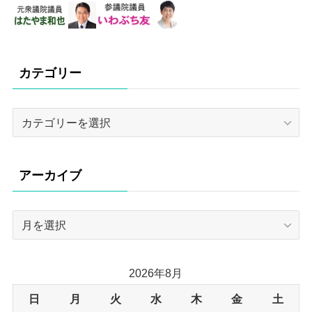
カテゴリー
カ
テ
ゴ
リ
アーカイブ
ー
ア
ー
カ
イ
2026年8月
ブ
日
月
火
水
木
金
土