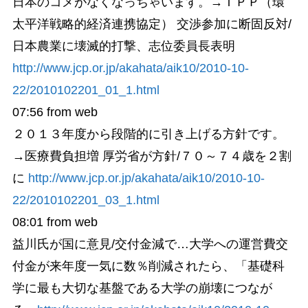
日本のコメがなくなっちゃいます。→ＴＰＰ（環
太平洋戦略的経済連携協定） 交渉参加に断固反対/
日本農業に壊滅的打撃、志位委員長表明
http://www.jcp.or.jp/akahata/aik10/2010-10-
22/2010102201_01_1.html
07:56
from web
２０１３年度から段階的に引き上げる方針です。
→医療費負担増 厚労省が方針/７０～７４歳を２割
に
http://www.jcp.or.jp/akahata/aik10/2010-10-
22/2010102201_03_1.html
08:01
from web
益川氏が国に意見/交付金減で…大学への運営費交
付金が来年度一気に数％削減されたら、「基礎科
学に最も大切な基盤である大学の崩壊につなが