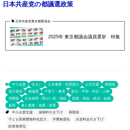
日本共産党の都議選政策
日本共産党東京都委員会
2025年 東京都議会議員選挙 特集
中小企業
住まい
公共事業・民間委託
公共交通
再開発
地方選挙
都議選
子育て・教育
憲法・平和・外交・人権
消費税
社会保障・障がい者・福祉
財政・税金・経済・金融
雇用
食と農業・漁業・林業
中小企業支援
保険料引き下げ
再開発
子ども医療費無料化拡大
学費無償化
水道料金引き下げ
給食無償化