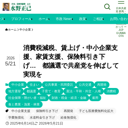
日本共産
党 群馬・
太田市議
水野正己
セス
プロフィール
ホーム
市政 News
政策
ご相談
お問い合わ
のブログ |
明日に向
かって ー
ホーム
中小企業
JCP
GUNMA
OTA
消費税減税、賃上げ・中小企業支
援、家賃支援、保険料引き下
2026
5/21
げ… 都議選で共産党を伸ばして
実現を
中小企業
住まい
公共事業・民間委託
公共交通
再開発
地方選挙
都議選
子育て・教育
憲法・平和・外交・人権
消費税
社会保障・障がい者・福祉
財政・税金・経済・金融
雇用
食と農業・漁業・林業
中小企業支援
保険料引き下げ
再開発
子ども医療費無料化拡大
学費無償化
水道料金引き下げ
給食無償化
2025年6月14日
2026年5月21日