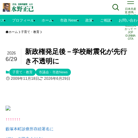
日本共産
党 群馬・
太田市議
水野正己
セス
プロフィール
ホーム
市政 News
政策
ご相談
お問い合わ
のブログ |
明日に向
かって ー
ホーム
子育て・教育
JCP
GUNMA
OTA
新政権発足後－学校耐震化が先行
2026
6/29
き不透明に
子育て・教育
市議会・市政News
2009年11月18日
2026年6月29日
↑↑↑↑↑↑↑
藪塚本町診療所存続署名に