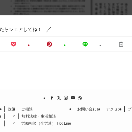
たらシェアしてね！
政策
ご相談
お問い合わせ
アクセス
プ
s
無料法律・生活相談
労働相談（全労連） Hot Line