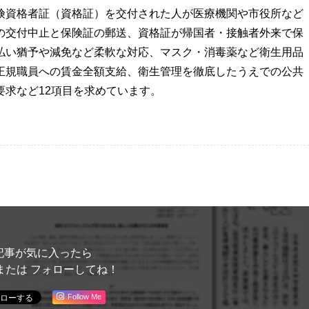
険資格者証（資格証）を交付された人が医療機関や市役所など
の交付中止と保険証の郵送、資格証が帰国者・接触者外来で保
払い猶予や減免など柔軟な対応、マスク・消毒薬など衛生用品
正規職員への賃金全額支給、衛生管理を徹底したうえでの公共
求など12項目を求めています。
記事が気に入ったら
または フォローしてね！
Follow Me