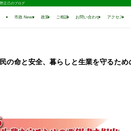
 水野正己のブログ
市政 News
政策
ご相談
お問い合わせ
アクセス
市民の命と安全、暮らしと生業を守るため