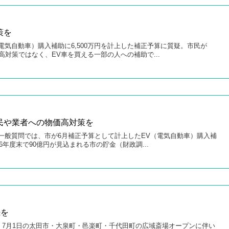
策を
電気自動車）購入補助に6,500万円を計上した補正予算に質疑。市民が
対策ではなく、EV車を買える一部の人への補助で...
民や業者への物価高対策を
の一般質問では、市が6月補正予算として計上したEV（電気自動車）購入補
026年度末で90億円が見込まれる市の貯金（財政調...
続を
7月1日の太田市・大泉町・邑楽町・千代田町の広域斎場オープンに伴い