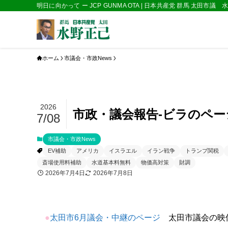
明日に向かって ー JCP GUNMA OTA | 日本共産党 群馬 太田市議
ホーム
市議会・市政News
2026
市政・議会報告‐ビラのページ 
7/08
市議会・市政News
EV補助
アメリカ
イスラエル
イラン戦争
トランプ関税
斎場使用料補助
水道基本料無料
物価高対策
財調
2026年7月4日
2026年7月8日
●
太田市6月議会・中継のページ
太田市議会の映