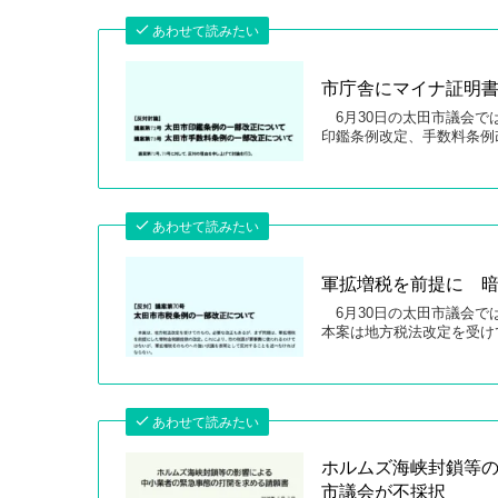
あわせて読みたい
市庁舎にマイナ証明
6月30日の太田市議会で
印鑑条例改定、手数料条例
あわせて読みたい
軍拡増税を前提に 
6月30日の太田市議会で
本案は地方税法改定を受け
あわせて読みたい
ホルムズ海峡封鎖等
市議会が不採択