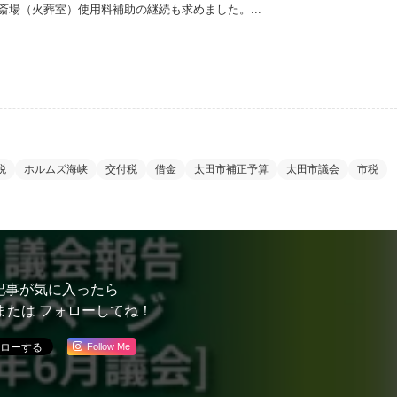
斎場（火葬室）使用料補助の継続も求めました。...
税
ホルムズ海峡
交付税
借金
太田市補正予算
太田市議会
市税
記事が気に入ったら
または フォローしてね！
Follow Me