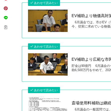
あわせて読みたい
EV補助より物価高対
6月議会では、市がEV（
今、切実に求めている物価高
あわせて読みたい
EV補助より広範な市
貯金は90億円 6月議会
助6,500万円をやめて、2
あわせて読みたい
斎場使用料補助は継
6月議会の一般質問では、