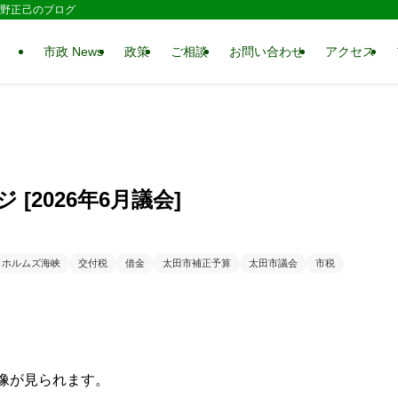
 水野正己のブログ
市政 News
政策
ご相談
お問い合わせ
アクセス
[2026年6月議会]
ホルムズ海峡
交付税
借金
太田市補正予算
太田市議会
市税
像が見られます。