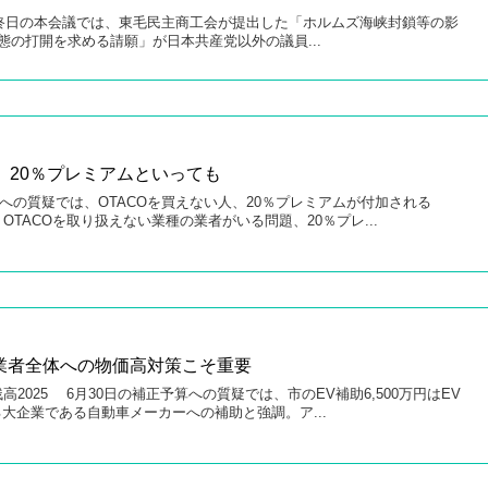
終日の本会議では、東毛民主商工会が提出した「ホルムズ海峡封鎖等の影
態の打開を求める請願」が日本共産党以外の議員...
ン 20％プレミアムといっても
への質疑では、OTACOを買えない人、20％プレミアムが付加される
、OTACOを取り扱えない業種の業者がいる問題、20％プレ...
業者全体への物価高対策こそ重要
残高2025 6月30日の補正予算への質疑では、市のEV補助6,500万円はEV
大企業である自動車メーカーへの補助と強調。ア...