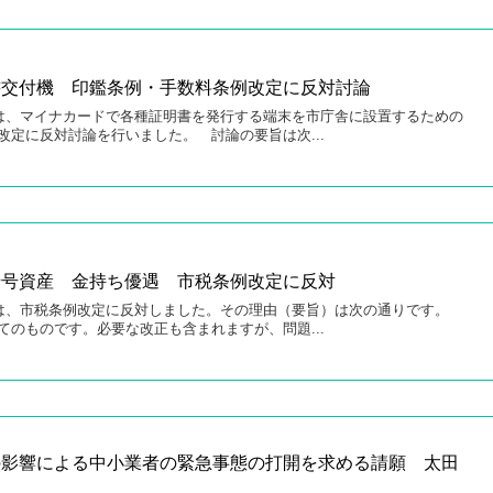
書交付機 印鑑条例・手数料条例改定に反対討論
は、マイナカードで各種証明書を発行する端末を市庁舎に設置するための
改定に反対討論を行いました。 討論の要旨は次...
暗号資産 金持ち優遇 市税条例改定に反対
は、市税条例改定に反対しました。その理由（要旨）は次の通りです。
てのものです。必要な改正も含まれますが、問題...
の影響による中小業者の緊急事態の打開を求める請願 太田