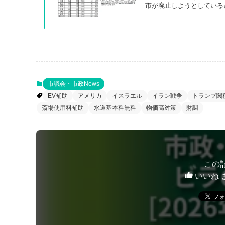
市が廃止しようとしている
市議会・市政News
EV補助
アメリカ
イスラエル
イラン戦争
トランプ関
斎場使用料補助
水道基本料無料
物価高対策
財調
この
いいね 