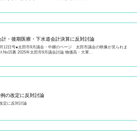
般会計・後期医療・下水道会計決算に反対討論
025年10月12日号●太田市9月議会・中継のページ 太田市議会の映像が見られま
スNo15裏 2025年太田市9月議会討論 物価高・大軍...
条例の改定に反対討論
改定に反対討論