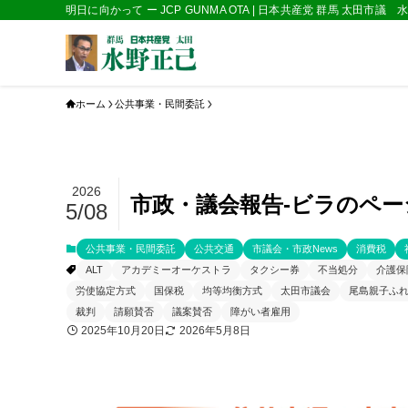
明日に向かって ー JCP GUNMA OTA | 日本共産党 群馬 太田市議
ホーム
公共事業・民間委託
2026
市政・議会報告‐ビラのページ 
5/08
公共事業・民間委託
公共交通
市議会・市政News
消費税
ALT
アカデミーオーケストラ
タクシー券
不当処分
介護保
労使協定方式
国保税
均等均衡方式
太田市議会
尾島親子ふ
裁判
請願賛否
議案賛否
障がい者雇用
2025年10月20日
2026年5月8日