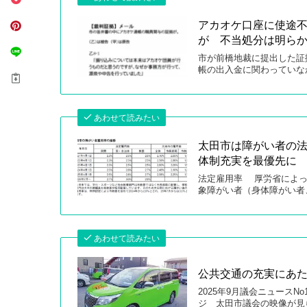
アカオケ口座に使途
が 不当処分は明ら
市が前橋地裁に提出した証
帳の出入金に関わっていなか
あわせて読みたい
太田市は障がい者の
体制充実を最優先に
法定雇用率 厚労省によっ
象障がい者（身体障がい者
あわせて読みたい
公共交通の充実にあ
2025年9月議会ニュースNo1
ジ 太田市議会の映像が見ら