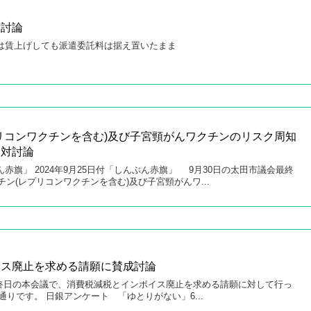
対討論
用は賃上げしても派遣委託料は据え置いたまま
プリコンワクチンを含む)及び子宮頸がんワクチンのリスク周知
反対討論
ぶん赤旗」 2024年9月25日付「しんぶん赤旗」 9月30日の太田市議会最終
チン(レプリコンワクチンを含む)及び子宮頸がんワ...
イス廃止を求める請願に賛成討論
終日の本会議で、消費税減税とインボイス廃止を求める請願に対して行っ
りです。 日銀アンケート 「ゆとりがない」6...