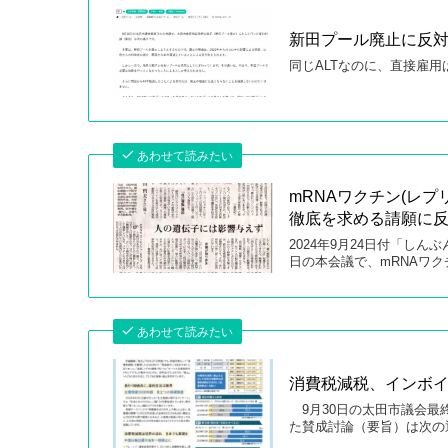
新田プール廃止に反
同じALTなのに、直接雇
あわせて読みたい
mRNAワクチン(レ
徹底を求める請願に
2024年9月24日付「しん
日の本会議で、mRNAワク
あわせて読みたい
消費税減税、インボ
9月30日の太田市議会最
た賛成討論（要旨）は次の通