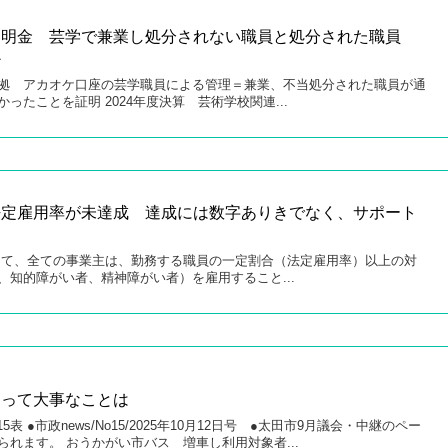
不明金 芸学で兼業し処分されない職員と処分された職員
か
拠 アカオケ口座の芸学職員による管理＝兼業、不当処分された職員が通
ったことを証明 2024年度決算 芸術学校関連...
法定雇用率が未達成 達成には数字ありきでなく、サポート
て、全ての事業主は、勤務する職員の一定割合（法定雇用率）以上の対
、知的障がい者、精神障がい者）を雇用すること...
たって大事なことは
5表 ●市政news/No15/2025年10月12日号 ●太田市9月議会・中継のペー
れます。 おうかがい市バス 増車し利用対象者...