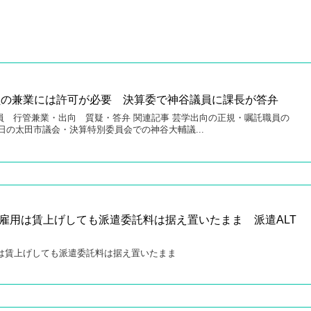
員の兼業には許可が必要 決算委で神谷議員に課長が答弁
議員 行管兼業・出向 質疑・答弁 関連記事 芸学出向の正規・嘱託職員の
日の太田市議会・決算特別委員会での神谷大輔議...
接雇用は賃上げしても派遣委託料は据え置いたまま 派遣ALT
用は賃上げしても派遣委託料は据え置いたまま