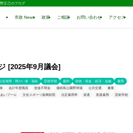
 水野正己のブログ
市政 News
政策
ご相談
お問い合わせ
アクセス
[2025年9月議会]
社会保障・障がい者・福祉
芸術学校
裁判
財政・税金・経済・金融
雇用
険
会計年度職員
使途不明金
備前島公園野球場
公共交通
兼業
れあいプール
文化スポーツ振興財団
法定雇用率
派遣
直接雇用
芸術学校