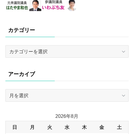
カテゴリー
カ
テ
ゴ
リ
アーカイブ
ー
ア
ー
カ
イ
2026年8月
ブ
日
月
火
水
木
金
土