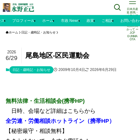
日本共産
党 群馬・
太田市議
水野正己
セス
プロフィール
ホーム
市政 News
政策
ご相談
お問い合わ
のブログ |
明日に向
かって ー
ホーム
日記・歳時記・お知らせ
JCP
GUNMA
OTA
2026
尾島地区‐区民運動会
6/29
2009年10月4日
2026年6月29日
日記・歳時記・お知らせ
無料法律・生活相談会(携帯HP)
日時、会場など詳細はこちらから
全労連・労働相談ホットライン（携帯HP）
【秘密厳守・相談無料】