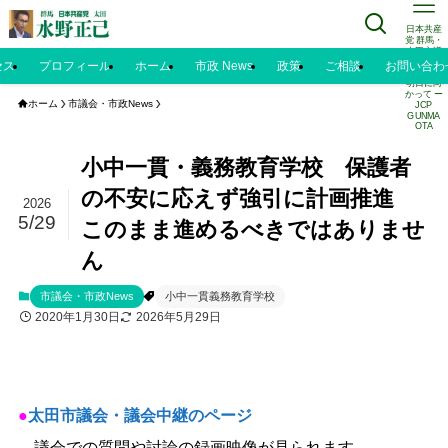
日本共産
党 群馬・
太田市議
水野正己
セス
プロフィール
ホーム
市政 News
政策
ご相談
お問い合わ
のブログ |
明日に向
かって ー
ホーム
市議会・市政News
JCP
GUNMA
OTA
小中一貫・義務教育学校 保護者
の不安に応えず強引に計画推進
2026
5/29
このまま進めるべきではありませ
ん
市議会・市政News
小中一貫義務教育学校
2020年1月30日
2026年5月29日
●
太田市議会・議会中継のページ
議会での質問や討論の録画映像が見られます。