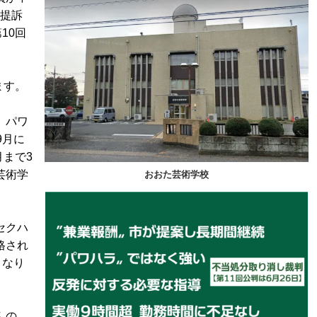
に提訴
10回
ます。
、パワ
9月に
月まで3
芸術学
おおた芸術学校
セクハ
格され
くなり
んの