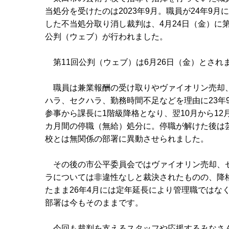
当処分を受けたのは2023年9月。職員が24年9月
した不当処分取り消し裁判は、4月24日（金）に第
公判（ウェブ）が行われました。
第11回公判（ウェブ）は6月26日（金）とされ
職員は兼業報酬の受け取りやヴァイオリン売却
ハラ、セクハラ、勤務時間不足などを理由に23年
参事から課長に1階級降格となり、翌10月から12
カ月間の停職（無給）処分に。停職が解けた後は
校とは無関係の部署に異動させられました。
その後の市公平委員会ではヴァイオリン売却、
ラについては非違性なしと裁決されたものの、降
たまま26年4月には定年延長により管理職ではな
部署は今もそのままです。
今回も裁判を支えるスタッフや応援するみなさ