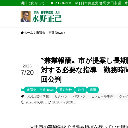
明日に向かって ー JCP GUNMA OTA | 日本共産党 群馬 太田市議
ホーム
市議会・市政News
‶兼業報酬〟市が提案し長
2026
対する必要な指導 勤務時
7/20
回公判
市議会・市政News
芸術学校
裁判
雇用
おおた芸術学校
セクハラ
パワハラ
ピンヒール事件
ヴァ
2026年6月8日
2026年7月20日
太田市の芸術学校で指導や指揮を行っていた職