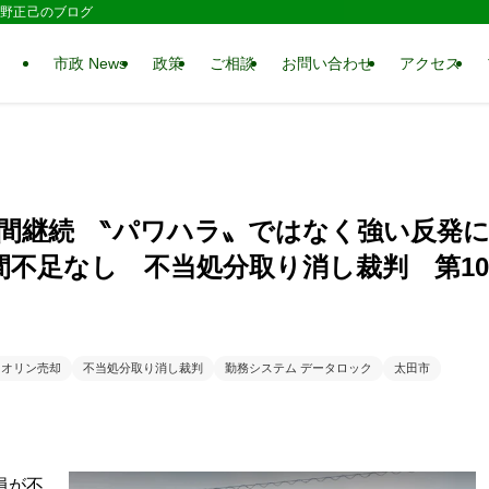
 水野正己のブログ
市政 News
政策
ご相談
お問い合わせ
アクセス
期間継続 ‶パワハラ〟ではなく強い反発
間不足なし 不当処分取り消し裁判 第10
イオリン売却
不当処分取り消し裁判
勤務システム データロック
太田市
員が不